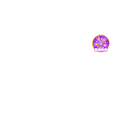
阶段保持冷静，无论是在落后还是领先时，都能有条
不紊地执行既定战术，从而获得胜利。
3、关键球员的重要角色
每支成功球队背后都有一些不可或缺的关键球员，而
弗里克所执教球队也不例外。在他的带领下，一些明
星球员纷纷崭露头角，他们不仅技术出众，而且能够
在重要时刻挺身而出，为球队贡献力量。例如，在几
场关键比赛中，这些核心球员凭借个人能力打破僵
局，为晋级奠定基础。
此外，这些关键球员通常都是队伍中的精神领袖，他
们以自己的表现激励着其他队友。在紧张气氛弥漫之
际，他们往往能用精彩表现鼓舞士气，稳定军心。这
样的榜样作用，使得整个团队更加团结一致，共同朝